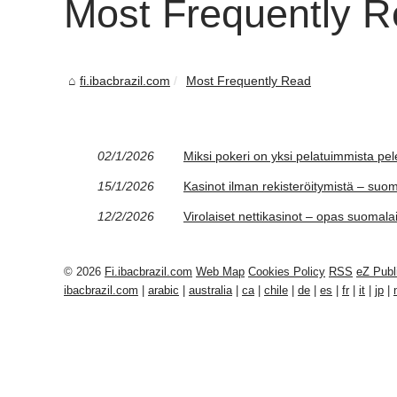
Most Frequently Re
fi.ibacbrazil.com
Most Frequently Read
02/1/2026
Miksi pokeri on yksi pelatuimmista pe
15/1/2026
Kasinot ilman rekisteröitymistä – suo
12/2/2026
Virolaiset nettikasinot – opas suomalais
© 2026
Fi.ibacbrazil.com
Web Map
Cookies Policy
RSS
eZ Publ
ibacbrazil.com
|
arabic
|
australia
|
ca
|
chile
|
de
|
es
|
fr
|
it
|
jp
|