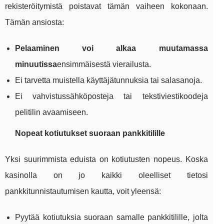
rekisteröitymistä poistavat tämän vaiheen kokonaan.
Tämän ansiosta:
Pelaaminen voi alkaa muutamassa
minuutissa
ensimmäisestä vierailusta.
Ei tarvetta muistella käyttäjätunnuksia tai salasanoja.
Ei vahvistussähköposteja tai tekstiviestikoodeja
pelitilin avaamiseen.
Nopeat kotiutukset suoraan pankkitilille
Yksi suurimmista eduista on kotiutusten nopeus. Koska
kasinolla on jo kaikki oleelliset tietosi
pankkitunnistautumisen kautta, voit yleensä:
Pyytää kotiutuksia suoraan samalle pankkitilille, jolta