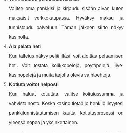
Valitse oma pankkisi ja kirjaudu sisään aivan kuten
maksaisit verkkokaupassa. Hyväksy maksu ja
tunnistaudu palveluun. Tämän jälkeen siirto näkyy
kasinolla.
Ala pelata heti
Kun talletus näkyy pelitililläsi, voit aloittaa pelaamisen
heti. Voit testata kolikkopelejä, pöytäpelejä, live-
kasinopelejä ja muita tarjolla olevia vaihtoehtoja.
Kotiuta voitot helposti
Kun haluat kotiuttaa, valitse kotiutussumma ja
vahvista nosto. Koska kasino tietää jo henkilöllisyytesi
pankkitunnistautumisen kautta, kotiutusprosessi on
yleensä nopea ja yksinkertainen.