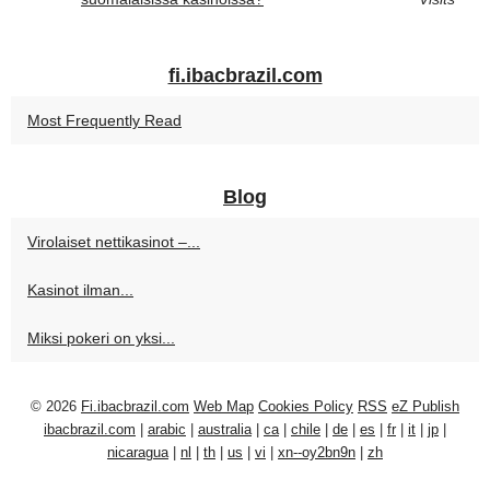
fi.ibacbrazil.com
Most Frequently Read
Blog
Virolaiset nettikasinot –...
Kasinot ilman...
Miksi pokeri on yksi...
© 2026
Fi.ibacbrazil.com
Web Map
Cookies Policy
RSS
eZ Publish
ibacbrazil.com
|
arabic
|
australia
|
ca
|
chile
|
de
|
es
|
fr
|
it
|
jp
|
nicaragua
|
nl
|
th
|
us
|
vi
|
xn--oy2bn9n
|
zh