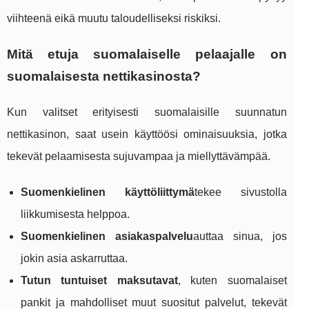
viihteenä eikä muutu taloudelliseksi riskiksi.
Mitä etuja suomalaiselle pelaajalle on
suomalaisesta nettikasinosta?
Kun valitset erityisesti suomalaisille suunnatun
nettikasinon, saat usein käyttöösi ominaisuuksia, jotka
tekevät pelaamisesta sujuvampaa ja miellyttävämpää.
Suomenkielinen käyttöliittymä
tekee sivustolla
liikkumisesta helppoa.
Suomenkielinen asiakaspalvelu
auttaa sinua, jos
jokin asia askarruttaa.
Tutun tuntuiset maksutavat
, kuten suomalaiset
pankit ja mahdolliset muut suositut palvelut, tekevät