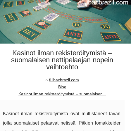
Kasinot ilman rekisteröitymistä –
suomalaisen nettipelaajan nopein
vaihtoehto
fi.ibacbrazil.com
Blog
Kasinot ilman rekisteröitymistä – suomalaisen...
Kasinot ilman rekisteröitymistä ovat mullistaneet tavan,
jolla suomalaiset pelaavat netissä. Pitkien lomakkeiden