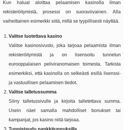
Kun haluat aloittaa pelaamisen kasinolla ilman
rekisteröitymistä, prosessi on suoraviivainen. Alla
vaiheittainen esimerkki siitä, miltä se tyypillisesti näyttää.
Valitse luotettava kasino
Valitse kasinosivusto, joka tarjoaa pelaamista ilman
rekisteröitymistä ja on lisensoitu tunnetun
eurooppalaisen peliviranomaisen toimesta. Tarkista
esimerkiksi, että kasinolla on selkeästi esillä lisenssi-
ja vastuullisen pelaamisen tiedot.
Valitse talletussumma
Siirry talletussivulle ja kirjoita talletettava summa.
Usein näet samalla mahdolliset bonukset tai
kampanjat, jos kasino niitä tarjoaa.
Tunnistaudu pankkitunnuksilla