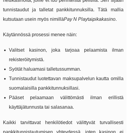
nettikasinoita, joille et luo perinteistä pelitiliä. Sen sijaan
tunnistaudut ja talletat pankkitunnuksilla. Tätä mallia
kutsutaan usein myös nimillä
Pay N Play
tai
pikakasino
.
Käytännössä prosessi menee näin:
Valitset kasinon, joka tarjoaa pelaamista ilman
rekisteröitymistä.
Syötät haluamasi talletussumman.
Tunnistaudut luotettavan maksupalvelun kautta omilla
suomalaisilla pankkitunnuksillasi.
Pääset pelaamaan välittömästi ilman erillistä
käyttäjätunnusta tai salasanaa.
Kaikki tarvittavat henkilötiedot välittyvät turvallisesti
pankkitunnistautumisen yhteydessä, joten kasinon ei