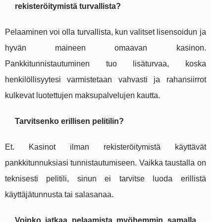
rekisteröitymistä turvallista?
Pelaaminen voi olla turvallista, kun valitset lisensoidun ja
hyvän maineen omaavan kasinon.
Pankkitunnistautuminen tuo lisäturvaa, koska
henkilöllisyytesi varmistetaan vahvasti ja rahansiirrot
kulkevat luotettujen maksupalvelujen kautta.
Tarvitsenko erillisen pelitilin?
Et. Kasinot ilman rekisteröitymistä käyttävät
pankkitunnuksiasi tunnistautumiseen. Vaikka taustalla on
teknisesti pelitili, sinun ei tarvitse luoda erillistä
käyttäjätunnusta tai salasanaa.
Voinko jatkaa pelaamista myöhemmin samalla