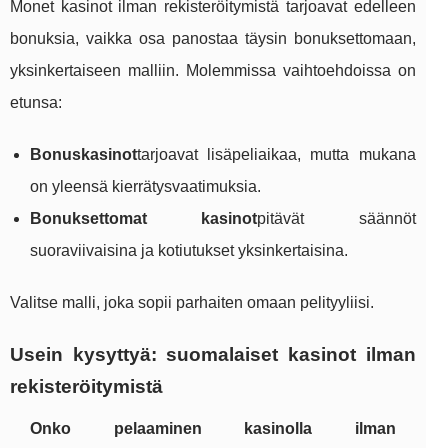
Monet kasinot ilman rekisteröitymistä tarjoavat edelleen
bonuksia, vaikka osa panostaa täysin bonuksettomaan,
yksinkertaiseen malliin. Molemmissa vaihtoehdoissa on
etunsa:
Bonuskasinot
tarjoavat lisäpeliaikaa, mutta mukana
on yleensä kierrätysvaatimuksia.
Bonuksettomat kasinot
pitävät säännöt
suoraviivaisina ja kotiutukset yksinkertaisina.
Valitse malli, joka sopii parhaiten omaan pelityyliisi.
Usein kysyttyä: suomalaiset kasinot ilman
rekisteröitymistä
Onko pelaaminen kasinolla ilman